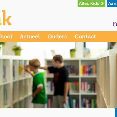
Alles Kids
Aan
n
chool
Actueel
Ouders
Contact