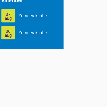
Kalender
07
Zomervakantie
aug
08
Zomervakantie
aug