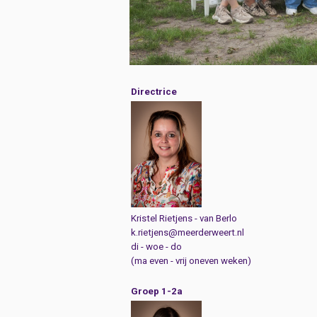
Directrice
Kristel Rietjens - van Berlo
k.rietjens@meerderweert.nl
di - woe - do
(ma even - vrij oneven weken)
Groep 1-2a