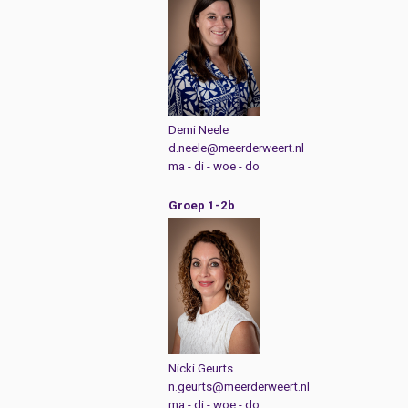
Demi Neele
d.neele@meerderweert.nl
ma - di - woe - do
Groep 1-2b
Nicki Geurts
n.geurts@meerderweert.nl
ma - di - woe - do