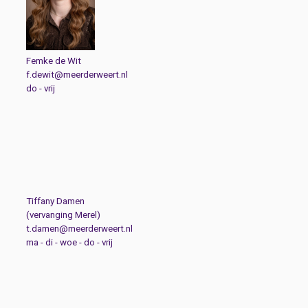
Femke de Wit
f.dewit@meerderweert.nl
do - vrij
Tiffany Damen
(vervanging Merel)
t.damen@meerderweert.nl
ma - di - woe - do - vrij