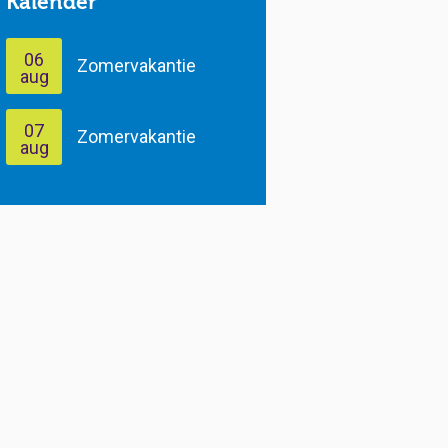
Kalender
06
Zomervakantie
aug
07
Zomervakantie
aug