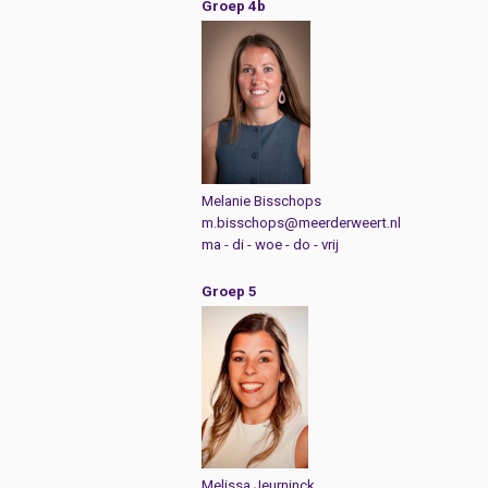
Groep 4b
Melanie Bisschops
m.bisschops@meerderweert.nl
ma - di - woe - do - vrij
Groep 5
Melissa Jeurninck