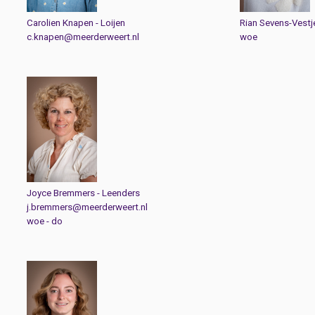
Carolien Knapen - Loijen
Rian Sevens-Vestj
c.knapen@meerderweert.nl
woe
Joyce Bremmers - Leenders
j.bremmers@meerderweert.nl
woe - do