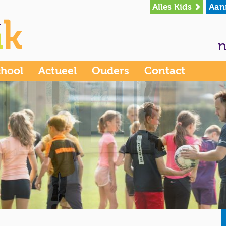
Alles Kids
Aan
n
chool
Actueel
Ouders
Contact