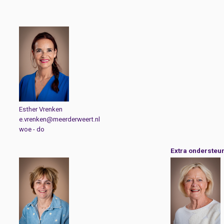
Esther Vrenken
e.vrenken@meerderweert.nl
woe - do
Extra ondersteu