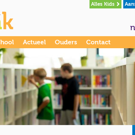
Alles Kids
Aan
n
chool
Actueel
Ouders
Contact