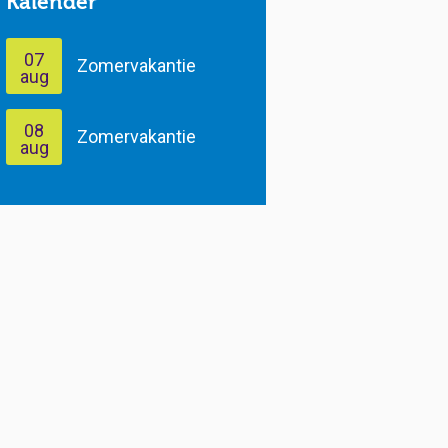
Kalender
07
Zomervakantie
aug
08
Zomervakantie
aug